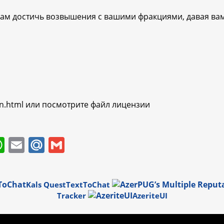
 вам достичь возвышения с вашими фракциями, давая вам
0.en.html или посмотрите файл лицензии
W
E
M
G
h
m
ai
m
at
ai
l.
ai
Kals QuestTextToChat
s
l
R
l
Tracker
AzeriteUI
A
u