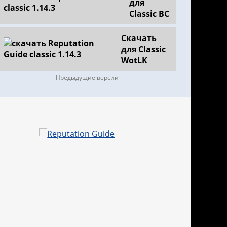
для
Classic BC
Скачать
для Classic
WotLK
Предыдущие версии