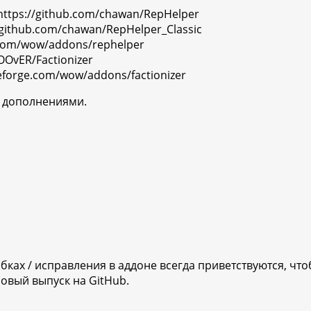
https://github.com/chawan/RepHelper
//github.com/chawan/RepHelper_Classic
.com/wow/addons/rephelper
OOvER/Factionizer
eforge.com/wow/addons/factionizer
и дополнениями.
ах / исправления в аддоне всегда приветствуются, чтоб
овый выпуск на GitHub.