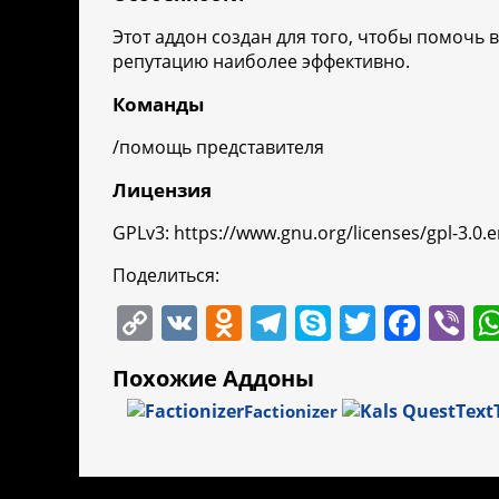
Этот аддон создан для того, чтобы помочь
репутацию наиболее эффективно.
Команды
/помощь представителя
Лицензия
GPLv3: https://www.gnu.org/licenses/gpl-3.
Поделиться:
C
V
O
T
S
T
F
Vi
o
K
d
el
k
w
a
b
Похожие Аддоны
p
n
e
y
itt
c
er
Factionizer
y
o
gr
p
er
e
Li
kl
a
e
b