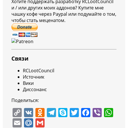
Хотите поддержать разработку RCLootCouncil
и / или других моих аддонов? Купите мне
чашку кофе через Paypal или подумайте о том,
чтобы стать меценатом.
Связи
RCLootCouncil
Источник
Вики
Диссонанс
Поделиться:
C
V
O
T
S
T
F
Vi
W
o
K
d
el
k
w
a
b
h
E
M
G