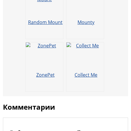
u
k
ss
o
p
ni
k
Random Mount
Mounty
ki
ZonePet
Collect Me
Комментарии