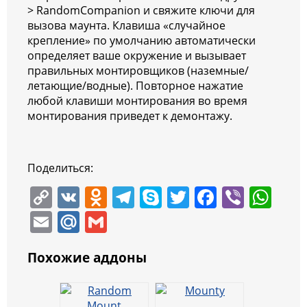
> RandomCompanion и свяжите ключи для
вызова маунта. Клавиша «случайное
крепление» по умолчанию автоматически
определяет ваше окружение и вызывает
правильных монтировщиков (наземные/
летающие/водные). Повторное нажатие
любой клавиши монтирования во время
монтирования приведет к демонтажу.
Поделиться:
C
V
O
T
S
T
F
Vi
W
o
K
d
el
k
w
a
b
h
E
M
G
p
n
e
y
itt
c
er
at
m
ai
m
y
o
gr
p
er
e
s
Похожие аддоны
ai
l.
ai
Li
kl
a
e
b
A
l
R
l
n
a
m
o
p