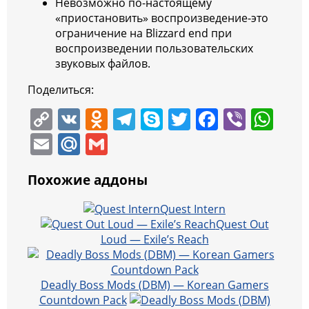
Невозможно по-настоящему
«приостановить» воспроизведение-это
ограничение на Blizzard end при
воспроизведении пользовательских
звуковых файлов.
Поделиться:
C
V
O
T
S
T
F
Vi
W
o
K
d
el
k
w
a
b
h
E
M
G
p
n
e
y
itt
c
er
at
m
ai
m
y
o
gr
p
er
e
s
Похожие аддоны
ai
l.
ai
Li
kl
a
e
b
A
l
R
l
Quest Intern
n
a
m
o
p
Quest Out
u
Loud — Exile’s Reach
k
ss
o
p
ni
k
Deadly Boss Mods (DBM) — Korean Gamers
ki
Countdown Pack