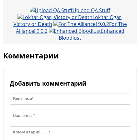
i
o
s
i
i
m
Upload QA Stuff
k
k
A
l
l
a
Lok’tar Ogar,
i
p
.
i
Victory or Death
For The
Alliance! 9.0.2
Enhanced
p
R
l
Bloodlust
u
Комментарии
Добавить комментарий