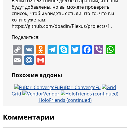
Вещи в моем списке дел без гарантии, что они
будут добавлены, но вы можете проверить
список, чтобы увидеть, есть ли что-то, что вы
хотите уже там:
https://github.com/doadin/Plexus/projects/1 .
Поделиться:
C
V
O
T
S
T
F
Vi
W
o
K
d
el
k
w
a
b
h
E
M
G
p
n
e
y
itt
c
er
at
m
ai
m
y
o
gr
p
er
e
s
Похожие аддоны
ai
l.
ai
Li
kl
a
e
b
A
l
R
l
FuBar_ConvergeFu
n
a
m
o
p
Grid
Vendor
u
HoloFriends (continued)
k
ss
o
p
ni
k
Комментарии
ki