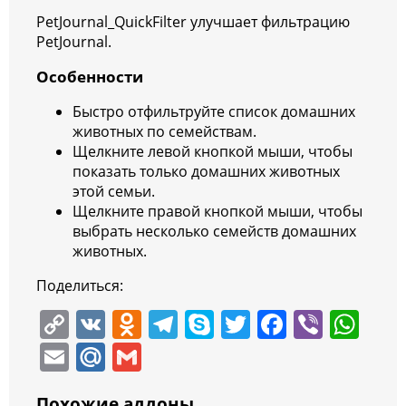
PetJournal_QuickFilter улучшает фильтрацию
PetJournal.
Особенности
Быстро отфильтруйте список домашних
животных по семействам.
Щелкните левой кнопкой мыши, чтобы
показать только домашних животных
этой семьи.
Щелкните правой кнопкой мыши, чтобы
выбрать несколько семейств домашних
животных.
Поделиться:
C
V
O
T
S
T
F
Vi
W
o
K
d
el
k
w
a
b
h
E
M
G
p
n
e
y
itt
c
er
at
m
ai
m
Похожие аддоны