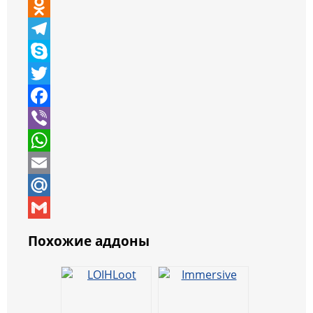
o
V
p
K
O
y
d
T
L
n
e
S
i
o
l
k
T
n
k
e
y
w
F
k
l
g
p
i
a
V
a
r
e
t
c
i
W
s
a
t
e
b
h
E
s
m
e
b
e
a
m
M
n
r
o
r
t
a
a
G
Похожие аддоны
i
o
s
i
i
m
k
k
A
l
l
a
i
p
.
i