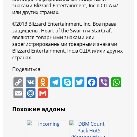
знаками Blizzard Entertainment, Inc.в США и/
или других странах.
©2013 Blizzard Entertainment, Inc. Все права
защищены. Heart of the Swarm и StarCraft
являются товарными знаками или
зарегистрированными товарными знаками
Blizzard Entertainment, Inc.в США и/или других
странах.
Поделиться:
C
V
O
T
S
T
F
Vi
W
o
K
d
el
k
w
a
b
h
E
M
G
p
n
e
y
itt
c
er
at
m
ai
m
y
o
gr
p
er
e
s
Похожие аддоны
ai
l.
ai
Li
kl
a
e
b
A
l
R
l
n
a
m
o
p
u