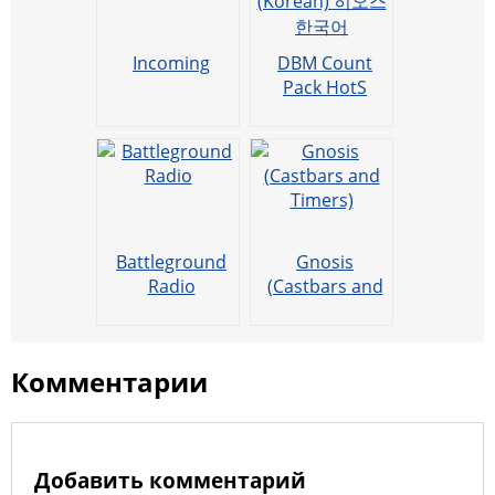
k
ss
o
p
ni
k
Incoming
DBM Count
ki
Pack HotS
(Korean) 히오스
한국어
Battleground
Gnosis
Radio
(Castbars and
Timers)
Комментарии
Добавить комментарий