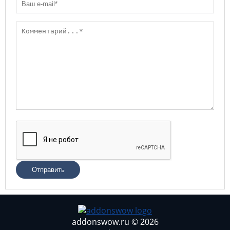
Отправить
addonswow.ru © 2026