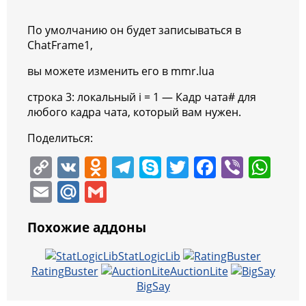
По умолчанию он будет записываться в
ChatFrame1,
вы можете изменить его в mmr.lua
строка 3: локальный i = 1 — Кадр чата# для
любого кадра чата, который вам нужен.
Поделиться:
C
V
O
T
S
T
F
Vi
W
o
K
d
el
k
w
a
b
h
E
M
G
p
n
e
y
itt
c
er
at
m
ai
m
y
o
gr
p
er
e
s
Похожие аддоны
ai
l.
ai
Li
kl
a
e
b
A
l
R
l
StatLogicLib
n
a
m
o
p
RatingBuster
AuctionLite
u
BigSay
k
ss
o
p