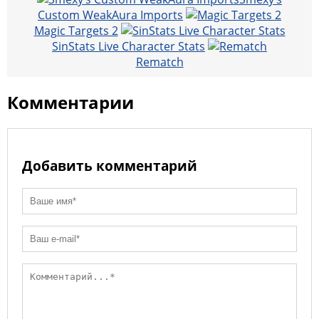
l
R
l
n
a
m
o
p
Custom WeakAura Imports
u
Magic Targets 2
k
ss
o
p
SinStats Live Character Stats
ni
k
Rematch
ki
Комментарии
Добавить комментарий