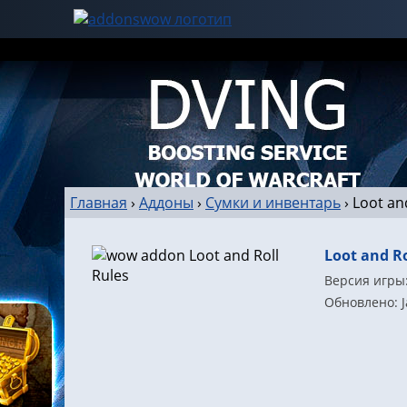
Главная
›
Аддоны
›
Сумки и инвентарь
›
Loot an
Loot and Ro
Версия игры:
Обновлено: J