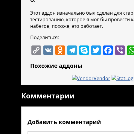
О:
Этот аддон изначально был сделан для старо
тестированию, которое я мог бы провести 
набегов, похоже, это работает.
Поделиться:
C
V
O
T
S
T
F
Vi
o
K
d
el
k
w
a
b
Похожие аддоны
p
n
e
y
itt
c
er
y
o
gr
p
er
e
Vendor
Li
kl
a
e
b
Комментарии
n
a
m
o
k
ss
o
ni
k
Добавить комментарий
ki