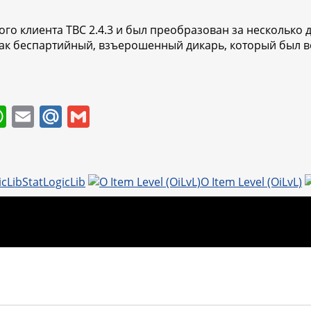
го клиента TBC 2.4.3 и был преобразован за несколько дн
как беспартийный, взъерошенный дикарь, который был в
W
E
M
G
h
m
ai
m
at
ai
l.
ai
s
l
R
l
StatLogicLib
O Item Level (OiLvL)
A
u
p
p