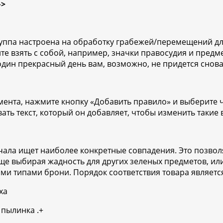
»>
уппа настроена на обработку грабежей/перемещений для 
ите взять с собой, например, значки правосудия и предм
один прекрасный день вам, возможно, не придется снов
ента, нажмите кнопку «Добавить правило» и выберите чт
ть текст, который он добавляет, чтобы изменить такие 
ала ищет наиболее конкретные совпадения. Это позволяе
еще выбирая жадность для других зеленых предметов, ил
ми типами брони. Порядок соответствия товара являетс
ха
 пылинка .+