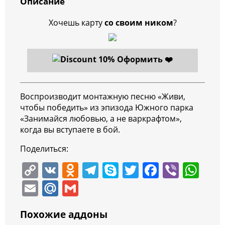
Описание
Хочешь карту
со своим ником
?
Оформить ❤️
Воспроизводит монтажную песню «Живи,
чтобы победить» из эпизода Южного парка
«Занимайся любовью, а не варкрафтом»,
когда вы вступаете в бой.
Поделиться:
C
V
O
T
S
T
F
Vi
W
o
K
d
el
k
w
a
b
h
E
M
G
p
n
e
y
itt
c
er
at
m
ai
m
y
o
gr
p
er
e
s
Похожие аддоны
ai
l.
ai