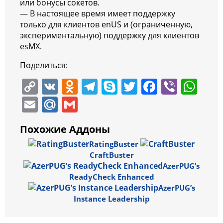
или бонусы сокетов.
— В настоящее время имеет поддержку
только для клиентов enUS и (ограниченную,
экспериментальную) поддержку для клиентов
esMX.
Поделиться:
C
V
O
T
S
T
F
Vi
W
o
K
d
el
k
w
a
b
h
E
M
G
p
n
e
y
itt
c
er
at
m
ai
m
Похожие Аддоны
y
o
gr
p
er
e
s
ai
l.
ai
RatingBuster
Li
kl
a
e
b
A
l
R
l
CraftBuster
n
a
m
o
p
u
AzerPUG’s
k
ss
o
p
ReadyCheck Enhanced
AzerPUG’s
ni
k
Instance Leadership
ki