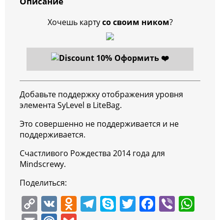
Описание
Хочешь карту
со своим ником
?
Оформить ❤️
Добавьте поддержку отображения уровня
элемента SyLevel в LiteBag.
Это совершенно не поддерживается и не
поддерживается.
Счастливого Рождества 2014 года для
Mindscrewy.
Поделиться:
C
V
O
T
S
T
F
Vi
W
o
K
d
el
k
w
a
b
h