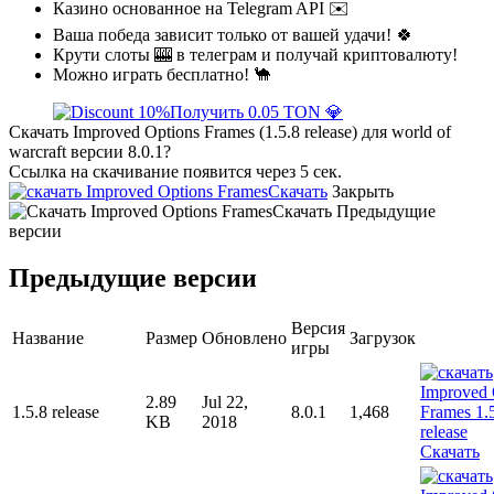
Казино основанное на Telegram API ✉️
Ваша победа зависит только от вашей удачи! 🍀
Крути слоты 🎰 в телеграм и получай криптовалюту!
Можно играть бесплатно! 🐪
Получить 0.05 TON 💎
Скачать Improved Options Frames (1.5.8 release) для world of
warcraft версии 8.0.1?
Ссылка на скачивание появится через 5 сек.
Скачать
Закрыть
Скачать
Предыдущие
версии
Предыдущие версии
Версия
Название
Размер
Обновлено
Загрузок
игры
2.89
Jul 22,
1.5.8 release
8.0.1
1,468
KB
2018
Скачать