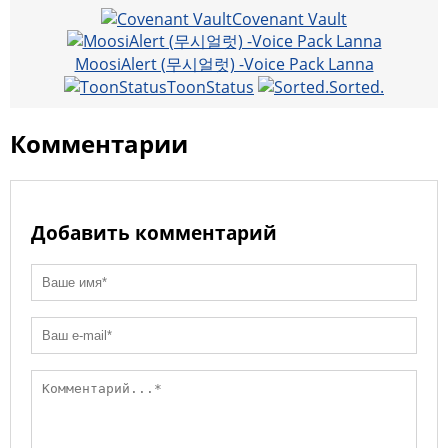
Li
kl
a
e
b
A
l
R
l
Covenant Vault
n
a
m
o
p
u
MoosiAlert (무시얼럿) -Voice Pack Lanna
k
ss
o
p
ToonStatus
Sorted.
ni
k
ki
Комментарии
Добавить комментарий