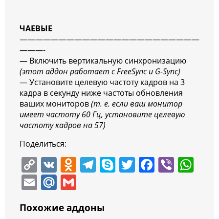
ЧАЕВЫЕ
———————————————————————
———-
— Включить вертикальную синхронизацию
(этот аддон работает с FreeSync и G-Sync)
— Установите целевую частоту кадров на 3
кадра в секунду ниже частоты обновления
ваших мониторов
(т. е. если ваш монитор
имеет частоту 60 Гц, установите целевую
частоту кадров на 57)
Поделиться:
C
V
O
T
S
T
F
Vi
W
o
K
d
el
k
w
a
b
h
E
M
G
p
n
e
y
itt
c
er
at
m
ai
m
y
o
gr
p
er
e
s
Похожие аддоны
ai
l.
ai