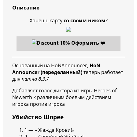
Описание
Хочешь карту
со своим ником
?
Оформить ❤️
Основанный на HoNAnnouncer,
HoN
Announcer (переделанный)
теперь работает
для
патча 8.3.7
Добавляет голос диктора из игры Heroes of
Newerth к различным боевым действиям
игрока против игрока
Убийство Шпрее
1 — » Жажда Крови!»
2 — » Серийный Убийца!»