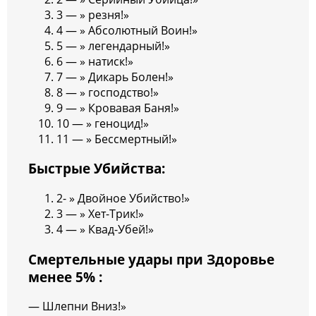
3 — » резня!»
4 — » Абсолютный Воин!»
5 — » легендарный!»
6 — » натиск!»
7 — » Дикарь Болен!»
8 — » господство!»
9 — » Кровавая Баня!»
10 — » геноцид!»
11 — » Бессмертный!»
Быстрые Убийства:
2- » Двойное Убийство!»
3 — » Хет-Трик!»
4 — » Квад-Убей!»
Смертельные удары при Здоровье
менее 5% :
— Шлепни Вниз!»