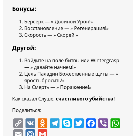
Бонусы:
Берсерк — » Двойной Урон!»
Восстановление — » Регенерация!»
Скорость — » Скорей!»
Другой:
Войдите на поле битвы или Wintergrasp
— » давайте начнем!»
Цель Паладин Божественные щиты — »
ярость бросить!»
На Смерть — » Поражение!»
Как сказал Слуше,
счастливого убийства
!
Поделиться:
C
V
O
T
S
T
F
Vi
W
o
K
d
el
k
w
a
b
h
E
M
G