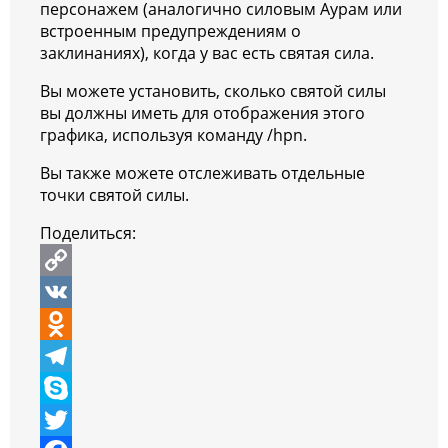
персонажем (аналогично силовым Аурам или
встроенным предупреждениям о
заклинаниях), когда у вас есть святая сила.
Вы можете установить, сколько святой силы
вы должны иметь для отображения этого
графика, используя команду /hpn.
Вы также можете отслеживать отдельные
точки святой силы.
Поделиться:
C
o
V
p
K
O
y
d
T
L
n
e
S