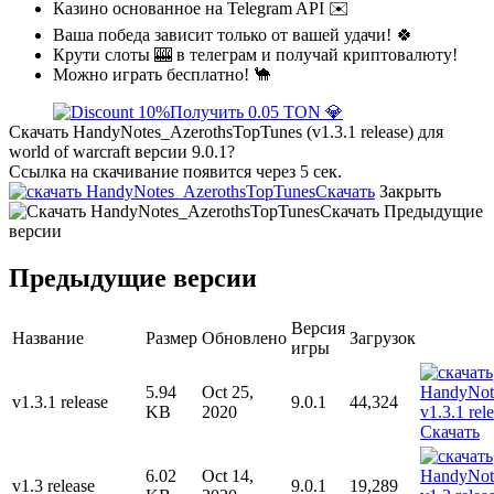
Казино основанное на Telegram API ✉️
Ваша победа зависит только от вашей удачи! 🍀
Крути слоты 🎰 в телеграм и получай криптовалюту!
Можно играть бесплатно! 🐪
Получить 0.05 TON 💎
Скачать HandyNotes_AzerothsTopTunes (v1.3.1 release) для
world of warcraft версии 9.0.1?
Ссылка на скачивание появится через 5 сек.
Скачать
Закрыть
Скачать
Предыдущие
версии
Предыдущие версии
Версия
Название
Размер
Обновлено
Загрузок
игры
5.94
Oct 25,
v1.3.1 release
9.0.1
44,324
KB
2020
Скачать
6.02
Oct 14,
v1.3 release
9.0.1
19,289