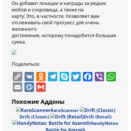
Он добавит локации и награды за редких
мобов и сокровища, а также на
карту. Это, в частности, позволяет вам
отслеживать свой прогресс для очень
желанного
достижения, которому понадобится большая
сумка.
Поделиться:
C
V
O
T
S
T
F
Vi
W
o
K
d
el
k
w
a
b
h
E
M
G
p
n
e
y
itt
c
er
at
m
ai
m
Похожие Аддоны
y
o
gr
p
er
e
s
ai
l.
ai
RareScanner
Li
kl
a
e
b
A
l
R
l
Drift (Classic)
Drift (Retail)
n
a
m
o
p
u
HandyNotes:
Battle for Azeroth