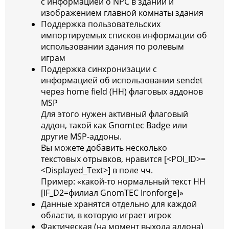
с информацией о NPC в здании и
изображением главной комнаты здания
Поддержка пользовательских
импортируемых списков информации об
использовании здания по ролевым
играм
Поддержка синхронизации с
информацией об использовании sendet
через home field (HH) флаговых аддонов
MSP
Для этого нужен активный флаговый
аддон, такой как Gnomtec Badge или
другие MSP-аддоны.
Вы можете добавить несколько
текстовых отрывков, нравится [<POI_ID>=
<Displayed_Text>] в поле чч.
Пример: «какой-то нормальный текст HH
[IF_D2=филиал GnomTEC Ironforge]»
Данные хранятся отдельно для каждой
области, в которую играет игрок
Фактическая (на момент выхода аддона)