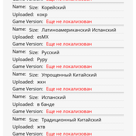
Корейский
кокр
Еще не локализован
Латиноамериканский Испанский
esMX
Еще не локализован
Русский
Руру
Еще не локализован
Упрощенный Китайский
жкн
Еще не локализован
Испанский
в банде
Еще не локализован
Традиционный Китайский
жтв
Еще не локализован