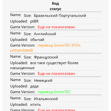
Код
статус
Бразильский Португальский
ptBR
Еще не локализован
Английский
обычай
перевод GnomTEC (POIs
untranslated)
Французский
все таки существует более
насыщенные
Еще не локализован
Немецкий
деде
перевод GnomTEC
Итальянский
итить
Еще не локализован