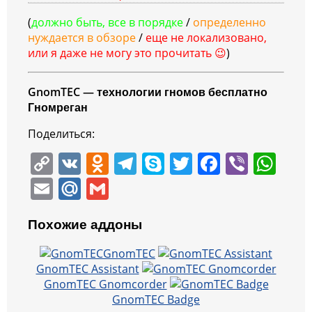
(
должно быть, все в порядке
/
определенно
нуждается в обзоре
/
еще не локализовано,
или я даже не могу это прочитать
😉
)
GnomTEC — технологии гномов бесплатно
Гномреган
Поделиться:
C
V
O
T
S
T
F
Vi
W
o
K
d
el
k
w
a
b
h
E
M
G
p
n
e
y
itt
c
er
at
m
ai
m
y
o
gr
p
er
e
s
Похожие аддоны
ai
l.
ai
Li
kl
a
e
b
A
l
R
l
GnomTEC
n
a
m
o
p
GnomTEC Assistant
u
GnomTEC Gnomcorder
k
ss
o
p
GnomTEC Badge