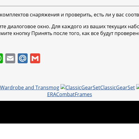
 комплектов снаряжения и проверить, есть ли у вас соо
те диалоговое окно. Для каждого из ваших текущих наб
ите кнопку Принять после того, как все будут проверен
W
E
M
G
h
m
ai
m
at
ai
l.
ai
s
l
R
l
r Wardrobe and Transmog
ClassicGearSet
ERACombatFrames
A
u
p
p