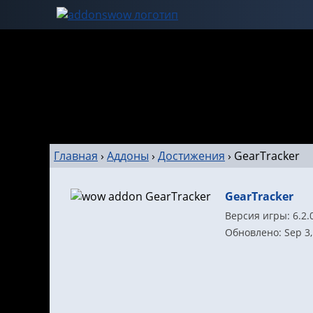
Главная
›
Аддоны
›
Достижения
›
GearTracker
GearTracker
Версия игры: 6.2.
Обновлено: Sep 3,