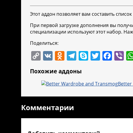
Этот аддон позволяет вам составить список
При первой загрузке дополнения вы получи
специализации используют этот набор. Нажм
Поделиться:
C
V
O
T
S
T
F
Vi
o
K
d
el
k
w
a
b
Похожие аддоны
p
n
e
y
itt
c
er
y
o
gr
p
er
e
Bette
Li
kl
a
e
b
n
a
m
o
Комментарии
k
ss
o
ni
k
ki