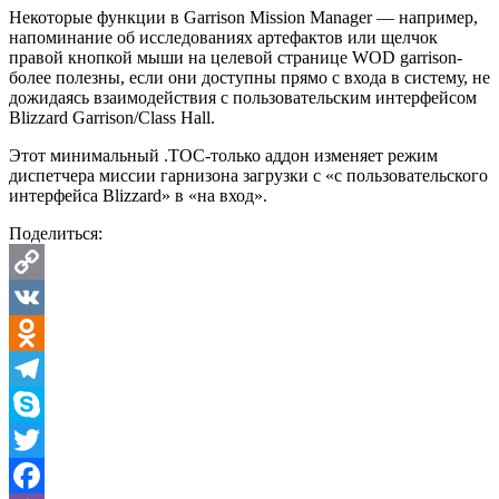
Некоторые функции в Garrison Mission Manager — например,
напоминание об исследованиях артефактов или щелчок
правой кнопкой мыши на целевой странице WOD garrison-
более полезны, если они доступны прямо с входа в систему, не
дожидаясь взаимодействия с пользовательским интерфейсом
Blizzard Garrison/Class Hall.
Этот минимальный .ТОС-только аддон изменяет режим
диспетчера миссии гарнизона загрузки с «с пользовательского
интерфейса Blizzard» в «на вход».
Поделиться:
Copy
Link
VK
Odnoklassniki
Telegram
Skype
Twitter