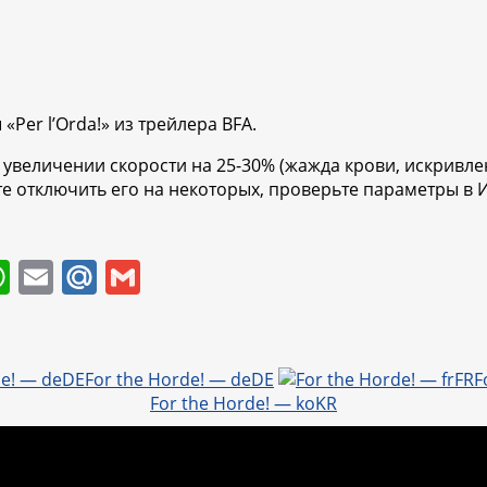
Per l’Orda!» из трейлера BFA.
увеличении скорости на 25-30% (жажда крови, искривлен
те отключить его на некоторых, проверьте параметры в 
W
E
M
G
h
m
ai
m
at
ai
l.
ai
s
l
R
l
For the Horde! — deDE
F
For the Horde! — koKR
A
u
p
p