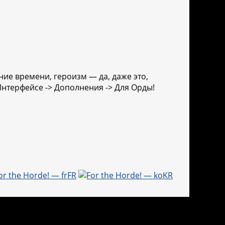
ие времени, героизм — да, даже это,
Интерфейсе -> Дополнения -> Для Орды!
or the Horde! — frFR