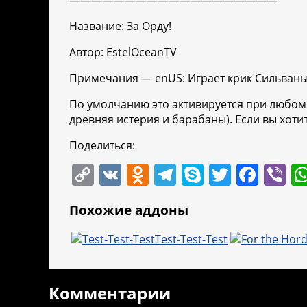
———————————————————
Название: За Орду!
Автор: EstelOceanTV
Примечания — enUS: Играет крик Сильваны «
По умолчанию это активируется при любом 
древняя истерия и барабаны). Если вы хоти
Поделиться:
C
V
O
T
S
T
F
Vi
o
K
d
el
k
w
a
b
Похожие аддоны
p
n
e
y
itt
c
er
y
o
gr
p
er
e
Test-Test-Test
Li
kl
a
e
b
n
a
m
o
Комментарии
k
ss
o