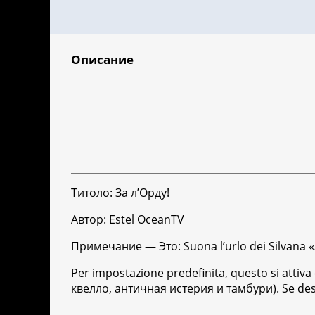
Описание
Титоло: За л’Орду!
Автор: Estel OceanTV
Примечание — Это: Suona l’urlo dei Silvana 
Per impostazione predefinita, questo si attiv
квелло, античная истерия и тамбури). Se desi