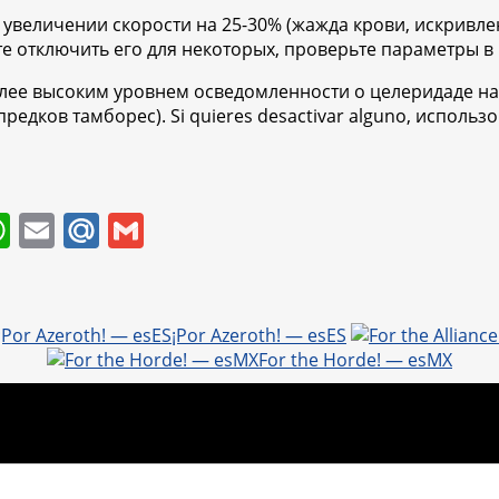
увеличении скорости на 25-30% (жажда крови, искривлен
те отключить его для некоторых, проверьте параметры в
олее высоким уровнем осведомленности о целеридаде на
редков тамборес). Si quieres desactivar alguno, исполь
W
E
M
G
h
m
ai
m
at
ai
l.
ai
s
l
R
l
¡Por Azeroth! — esES
For the Horde! — esMX
A
u
p
p