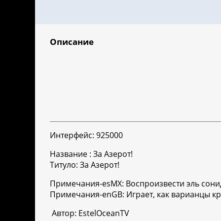
Описание
Интерфейс: 925000
Название : За Азерот!
Титуло: За Азерот!
Примечания-esMX: Воспроизвести эль сони
Примечания-enGB: Играет, как варианцы кри
Автор: EstelOceanTV