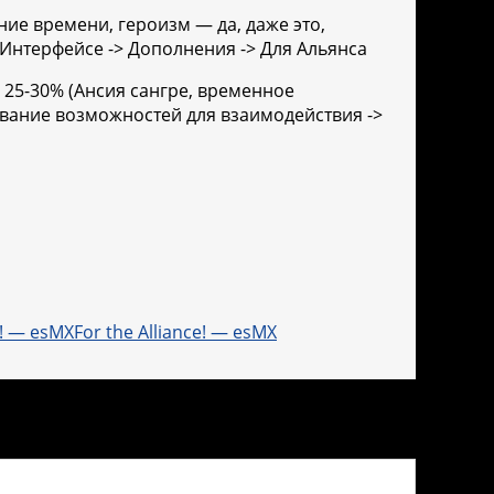
ие времени, героизм — да, даже это,
 Интерфейсе -> Дополнения -> Для Альянса
 25-30% (Ансия сангре, временное
зование возможностей для взаимодействия ->
For the Alliance! — esMX