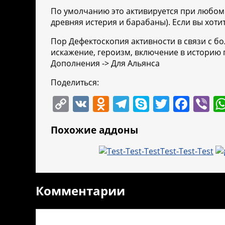
По умолчанию это активируется при любом 
древняя истерия и барабаны). Если вы хоти
Пор Дефектоскопия активности в связи с б
искажение, героизм, включение в историю п
Дополнения -> Для Альянса
Поделиться:
C
V
O
T
S
T
F
Vi
o
K
d
el
k
w
a
b
Похожие аддоны
p
n
e
y
itt
c
er
y
o
gr
p
er
e
Test-Test-Test
Li
kl
a
e
b
n
a
m
o
Комментарии
k
ss
o
ni
k