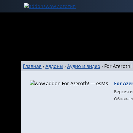
Главная
›
Аддоны
›
Аудио и видео
›
For Azeroth
For Aze
Версия и
Обновлен