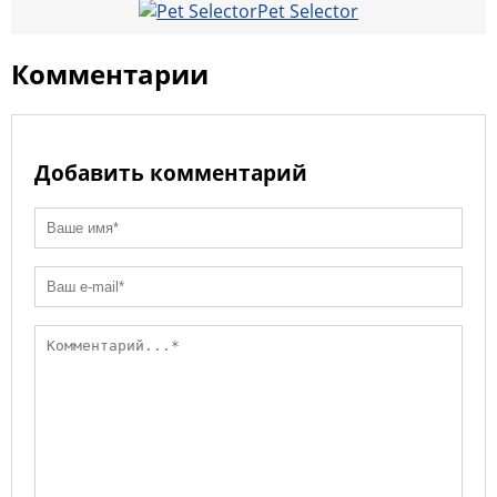
Pet Selector
k
ss
o
p
ni
k
Комментарии
ki
Добавить комментарий