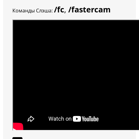
/fc
,
/fastercam
Команды Слэша: