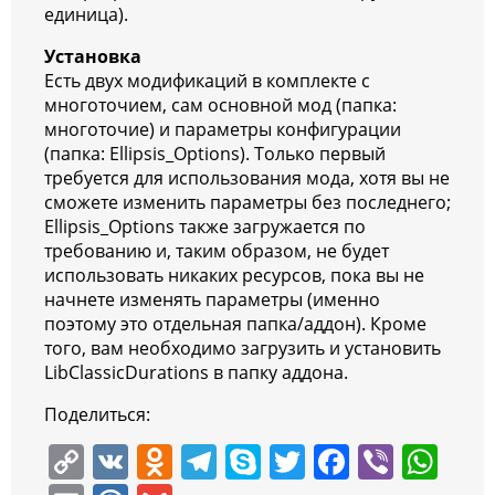
единица).
Установка
Есть двух модификаций в комплекте с
многоточием, сам основной мод (папка:
многоточие) и параметры конфигурации
(папка: Ellipsis_Options). Только первый
требуется для использования мода, хотя вы не
сможете изменить параметры без последнего;
Ellipsis_Options также загружается по
требованию и, таким образом, не будет
использовать никаких ресурсов, пока вы не
начнете изменять параметры (именно
поэтому это отдельная папка/аддон). Кроме
того, вам необходимо загрузить и установить
LibClassicDurations в папку аддона.
Поделиться:
C
V
O
T
S
T
F
Vi
W