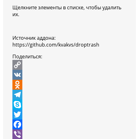
Щелкните элементы в списке, чтобы удалить
их.
Источник аддона:
https://github.com/kvakvs/droptrash
Поделиться:
C
o
V
p
K
O
y
d
T
L
n
e
S
i
o
l
k
T
n
k
e
y
w
F