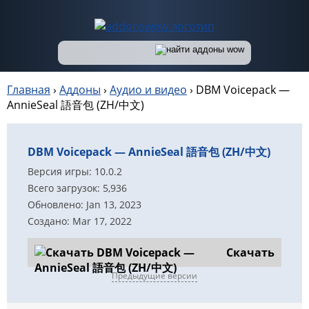
Главная
›
Аддоны
›
Аудио и видео
›
DBM Voicepack —
AnnieSeal 語音包 (ZH/中文)
DBM Voicepack — AnnieSeal 語音包 (ZH/中文)
Версия игры: 10.0.2
Всего загрузок: 5,936
Обновлено: Jan 13, 2023
Создано: Mar 17, 2022
Скачать
Предыдущие версии