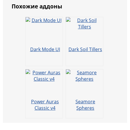
m
ai
m
y
o
gr
p
er
e
s
Похожие аддоны
ai
l.
ai
Li
kl
a
e
b
A
l
R
l
n
a
m
o
p
u
k
ss
o
p
ni
k
Dark Mode UI
Dark Soil Tillers
ki
Power Auras
Seamore
Classic v4
Spheres