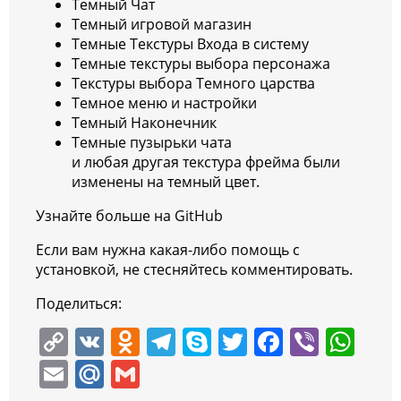
Темный Чат
Темный игровой магазин
Темные Текстуры Входа в систему
Темные текстуры выбора персонажа
Текстуры выбора Темного царства
Темное меню и настройки
Темный Наконечник
Темные пузырьки чата
и любая другая текстура фрейма были
изменены на темный цвет.
Узнайте больше на GitHub
Если вам нужна какая-либо помощь с
установкой, не стесняйтесь комментировать.
Поделиться:
C
V
O
T
S
T
F
Vi
W
o
K
d
el
k
w
a
b
h
E
M
G
p
n
e
y
itt
c
er
at