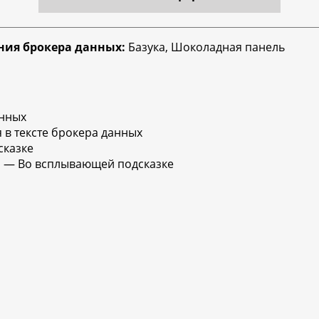
ния брокера данных:
Базука, Шоколадная панель
анных
в тексте брокера данных
сказке
, — Во всплывающей подсказке