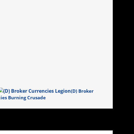
(D) Broker
cies Burning Crusade