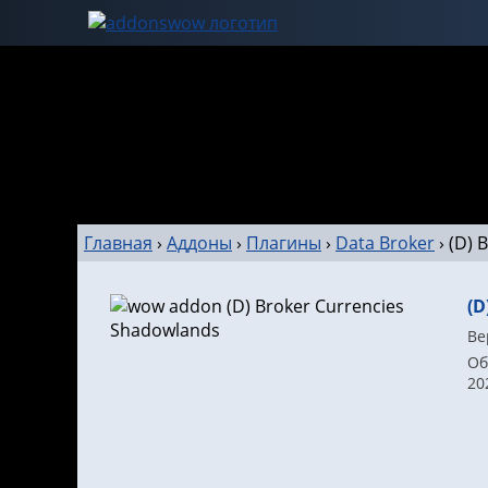
Главная
›
Аддоны
›
Плагины
›
Data Broker
›
(D) 
(D
Ве
Об
20