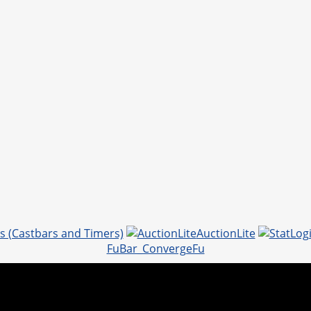
s (Castbars and Timers)
AuctionLite
FuBar_ConvergeFu