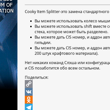
Cooky Item Splitter-это замена стандартн
Вы можете использовать колесо мыши 
Вы можете использовать shift вместе
стека, которое может быть разделено.
Вы можете дать CIS номер, и аддон ав
гильдии.
Вы можете дать CIS номер, и аддон авт
200 штук крафтового материала).
Нет никаких команд Слэша или конфигураци
и CIS позаботится обо всем остальном.
Поделиться:
C
o
V
p
K
O