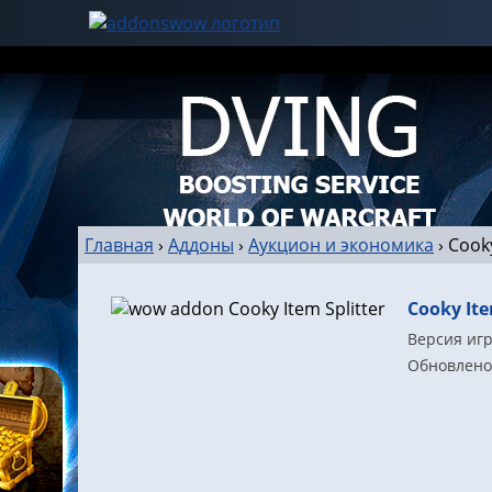
Главная
›
Аддоны
›
Аукцион и экономика
›
Cooky
Cooky Ite
Версия игр
Обновлено: