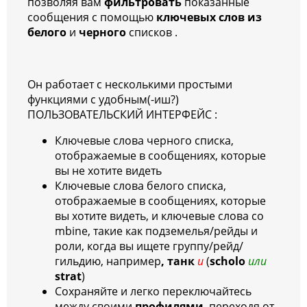
позволяя вам
фильтровать
показанные
сообщения с помощью
ключевых слов из
белого
и
черного
списков .
Он работает с несколькими простыми
функциями с удобным(-иш?)
ПОЛЬЗОВАТЕЛЬСКИЙ ИНТЕРФЕЙС :
Ключевые слова черного списка,
отображаемые в сообщениях, которые
вы не хотите видеть
Ключевые слова белого списка,
отображаемые в сообщениях, которые
вы хотите видеть, и
ключевые слова co
mbine, такие как подземелья/рейды и
роли, когда вы ищете группу/рейд/
гильдию, например
, танк
и
(
scholo
или
strat
)
Сохраняйте и легко переключайтесь
между своими
профилями
, переходя от