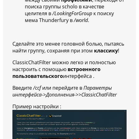
поиска группы scholo в качестве
целителя в
/LookingForGroup
к поиску
мема Thunderfury в
/world
.
Сделайте это менее головной болью, пытаясь
найти группу, сохраняя при этом
классику
!
ClassicChatFilter можно легко и полностью
настроить с помощью
встроенного
пользовательского
интерфейса .
Введите
/ccf
или перейдите в
Параметры
интерфейса->Дополнения->>ClassicChatFilter
Пример настройки :