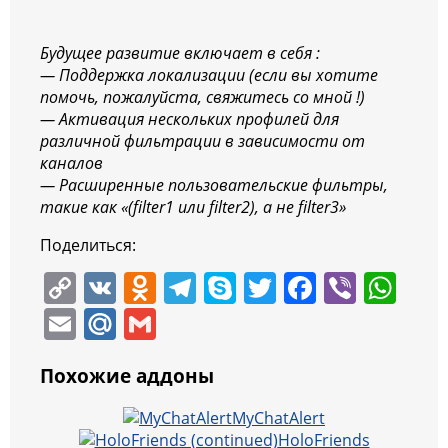
Будущее развитие включает в себя :
— Поддержка локализации (если вы хотите
помочь, пожалуйста, свяжитесь со мной !)
— Активация нескольких профилей для
различной фильтрации в зависимости от
каналов
— Расширенные пользовательские фильтры,
такие как «(filter1 или filter2), а не filter3»
Поделиться:
C
V
O
T
S
T
F
Vi
W
o
K
d
el
k
w
a
b
h
E
M
G
p
n
e
y
itt
c
er
at
m
ai
m
y
o
gr
p
er
e
s
Похожие аддоны
ai
l.
ai
Li
kl
a
e
b
A
l
R
l
MyChatAlert
n
a
m
o
p
HoloFriends