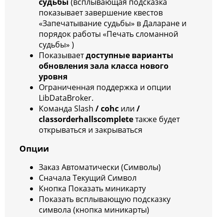
судьбы
(всплывающая подсказка
показывает завершение квестов
«Запечатывание судьбы» в Даларане и
порядок работы «Печать сломанной
судьбы» )
Показывает
доступные варианты
обновления зала класса нового
уровня
Ограниченная
поддержка и опции
LibDataBroker.
Команда Slash
/ cohc
или
/
classorderhallscomplete
также будет
открываться и закрываться
Опции
Заказ Автоматически (Символы)
Сначала Текущий Символ
Кнопка Показать миникарту
Показать всплывающую подсказку
символа (кнопка миникарты)