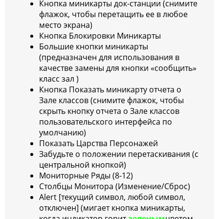
Кнопка миникарты док-станции (снимите
флажок, чтобы перетащить ее в любое
место экрана)
Кнопка Блокировки Миникарты
Большие кнопки миникарты
(предназначен для использования в
качестве замены для кнопки «сообщить»
класс зал )
Кнопка Показать миникарту отчета о
Зале классов (снимите флажок, чтобы
скрыть кнопку отчета о Зале классов
пользовательского интерфейса по
умолчанию)
Показать Царства Персонажей
Забудьте о положении перетаскивания (с
центральной кнопкой)
Мониторные Ряды (8-12)
Столбцы Монитора (Изменение/Сброс)
Alert [текущий символ, любой символ,
отключен] (мигает кнопка миникарты,
когда индикатор горит
зеленым
цветом,