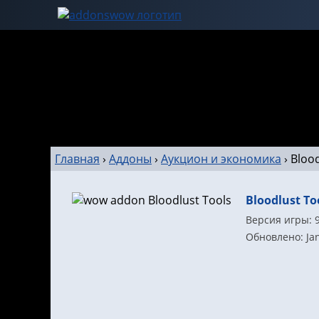
Главная
›
Аддоны
›
Аукцион и экономика
›
Blood
Bloodlust To
Версия игры: 9
Обновлено: Jan