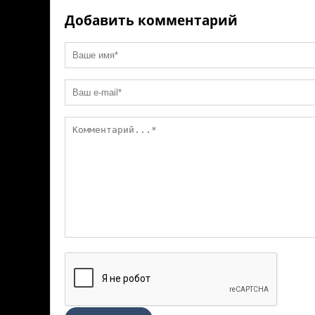
ni
k
Добавить комментарий
ki