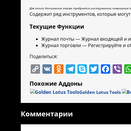
Для этого дополнения также требуются инструменты повышения пр
Содержит ряд инструментов, которые могу
Текущие Функции
Журнал почты — Журнал входящей и и
Журнал торговли — Регистрируйте и о
Поделиться:
C
V
O
T
S
T
F
Vi
o
K
d
el
k
w
a
b
Похожие Аддоны
p
n
e
y
itt
c
er
Golden Lotus Tools
y
o
gr
p
er
e
Li
kl
a
e
b
Комментарии
n
a
m
o
k
ss
o