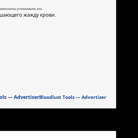
матически установить его.
ышающего жажду крови.
Bloodlust Tools — Advertiser