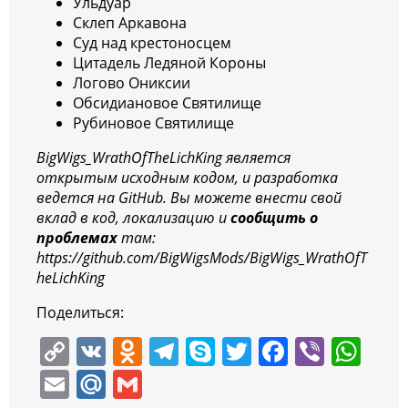
Ульдуар
Склеп Аркавона
Суд над крестоносцем
Цитадель Ледяной Короны
Логово Ониксии
Обсидиановое Святилище
Рубиновое Святилище
BigWigs_WrathOfTheLichKing является
открытым исходным кодом, и разработка
ведется на GitHub. Вы можете внести свой
вклад в код, локализацию и
сообщить о
проблемах
там:
https://github.com/BigWigsMods/BigWigs_WrathOfT
heLichKing
Поделиться:
C
V
O
T
S
T
F
Vi
W
o
K
d
el
k
w
a
b
h
E
M
G