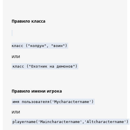
Правило класса
класс
("
колдун
", "
воин
")
или
класс
 ("
Охотник на демонов
")
Правило имени игрока
имя пользователя
(
'Mycharactername'
)
или
playername
(
'Maincharactername'
,
'Altcharactername'
)