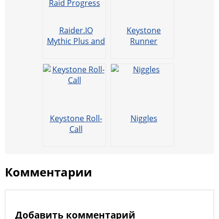
p
R
l
u
Raider.IO
Keystone
Mythic Plus and
Runner
Raid Progress
Keystone Roll-
Niggles
Call
Комментарии
Добавить комментарий